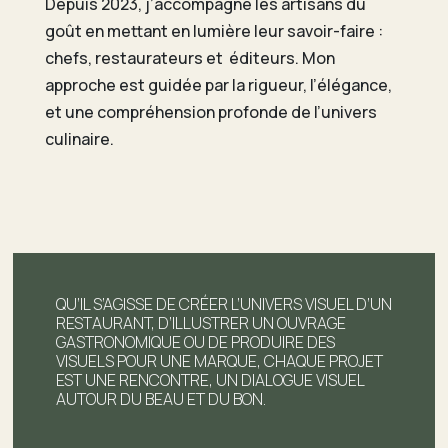
Depuis 2023, j’accompagne les artisans du
goût en mettant en lumière leur savoir-faire :
chefs, restaurateurs et éditeurs. Mon
approche est guidée par la rigueur, l’élégance,
et une compréhension profonde de l’univers
culinaire.
QU’IL S’AGISSE DE CRÉER L’UNIVERS VISUEL D’UN
RESTAURANT, D’ILLUSTRER UN OUVRAGE
GASTRONOMIQUE OU DE PRODUIRE DES
VISUELS POUR UNE MARQUE, CHAQUE PROJET
EST UNE RENCONTRE, UN DIALOGUE VISUEL
AUTOUR DU BEAU ET DU BON.